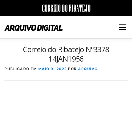
Saltar
para
Menu
conteúdo
Correio do Ribatejo Nº3378
INÍCIO
JORNAIS
DÉCADAS
14JAN1956
PUBLICADO EM
MAIO 9, 2022
POR
ARQUIVO
VERSÃO PDF E IMPRESSÃO