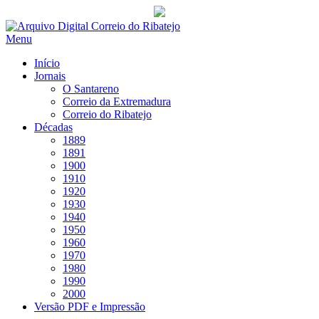
Saltar
para
Menu
conteúdo
Início
Jornais
O Santareno
Correio da Extremadura
Correio do Ribatejo
Décadas
1889
1891
1900
1910
1920
1930
1940
1950
1960
1970
1980
1990
2000
Versão PDF e Impressão