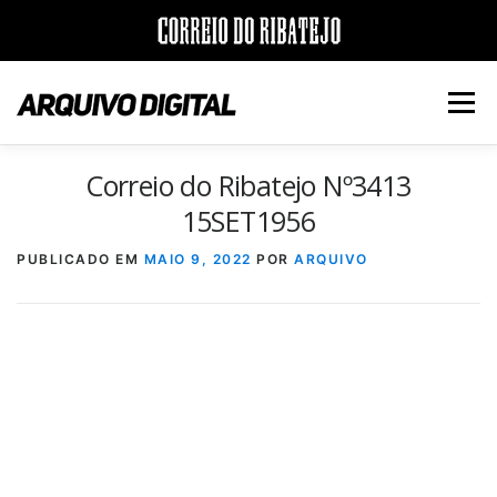
Saltar
para
Menu
conteúdo
Correio do Ribatejo Nº3413
INÍCIO
JORNAIS
DÉCADAS
15SET1956
PUBLICADO EM
MAIO 9, 2022
POR
ARQUIVO
VERSÃO PDF E IMPRESSÃO