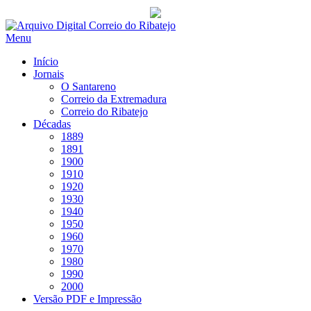
Saltar
para
Menu
conteúdo
Início
Jornais
O Santareno
Correio da Extremadura
Correio do Ribatejo
Décadas
1889
1891
1900
1910
1920
1930
1940
1950
1960
1970
1980
1990
2000
Versão PDF e Impressão