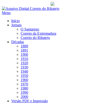
Saltar
para
Menu
conteúdo
Início
Jornais
O Santareno
Correio da Extremadura
Correio do Ribatejo
Décadas
1889
1891
1900
1910
1920
1930
1940
1950
1960
1970
1980
1990
2000
Versão PDF e Impressão