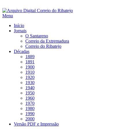
Saltar
para
Menu
conteúdo
Início
Jornais
O Santareno
Correio da Extremadura
Correio do Ribatejo
Décadas
1889
1891
1900
1910
1920
1930
1940
1950
1960
1970
1980
1990
2000
Versão PDF e Impressão