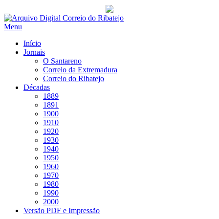
Saltar
para
Menu
conteúdo
Início
Jornais
O Santareno
Correio da Extremadura
Correio do Ribatejo
Décadas
1889
1891
1900
1910
1920
1930
1940
1950
1960
1970
1980
1990
2000
Versão PDF e Impressão