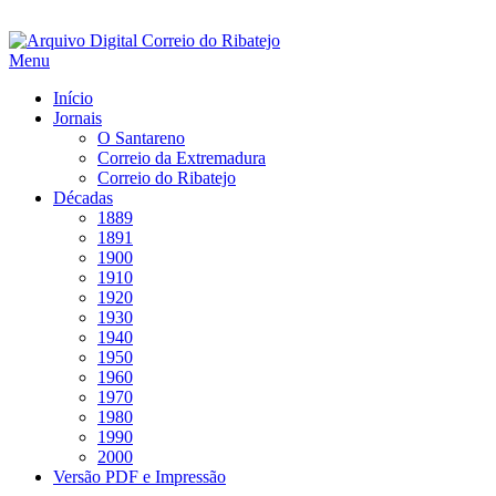
Saltar
para
Menu
conteúdo
Início
Jornais
O Santareno
Correio da Extremadura
Correio do Ribatejo
Décadas
1889
1891
1900
1910
1920
1930
1940
1950
1960
1970
1980
1990
2000
Versão PDF e Impressão