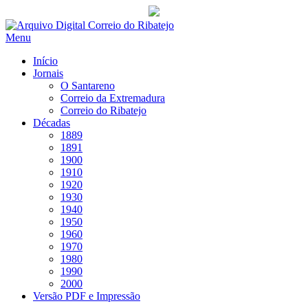
Saltar
para
Menu
conteúdo
Início
Jornais
O Santareno
Correio da Extremadura
Correio do Ribatejo
Décadas
1889
1891
1900
1910
1920
1930
1940
1950
1960
1970
1980
1990
2000
Versão PDF e Impressão