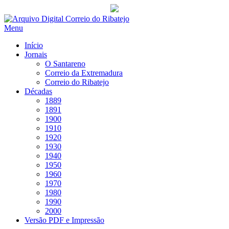
Saltar
para
Menu
conteúdo
Início
Jornais
O Santareno
Correio da Extremadura
Correio do Ribatejo
Décadas
1889
1891
1900
1910
1920
1930
1940
1950
1960
1970
1980
1990
2000
Versão PDF e Impressão