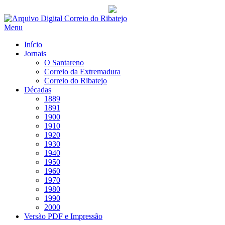
Saltar
para
Menu
conteúdo
Início
Jornais
O Santareno
Correio da Extremadura
Correio do Ribatejo
Décadas
1889
1891
1900
1910
1920
1930
1940
1950
1960
1970
1980
1990
2000
Versão PDF e Impressão