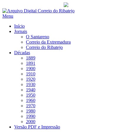
Saltar
para
Menu
conteúdo
Início
Jornais
O Santareno
Correio da Extremadura
Correio do Ribatejo
Décadas
1889
1891
1900
1910
1920
1930
1940
1950
1960
1970
1980
1990
2000
Versão PDF e Impressão