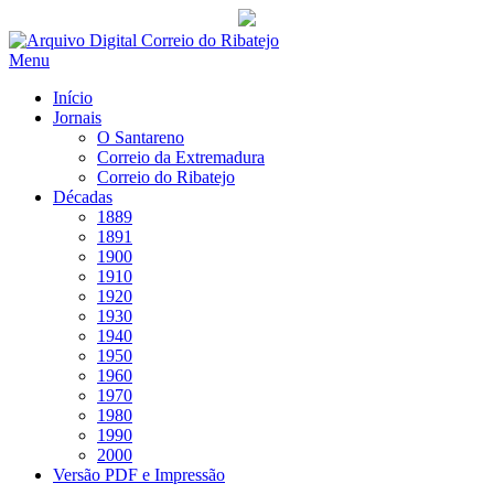
Saltar
para
Menu
conteúdo
Início
Jornais
O Santareno
Correio da Extremadura
Correio do Ribatejo
Décadas
1889
1891
1900
1910
1920
1930
1940
1950
1960
1970
1980
1990
2000
Versão PDF e Impressão