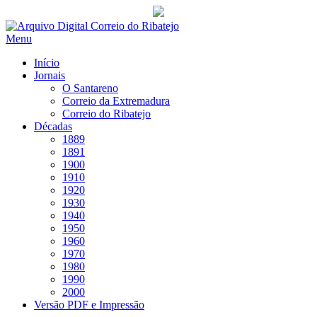
Saltar
para
Menu
conteúdo
Início
Jornais
O Santareno
Correio da Extremadura
Correio do Ribatejo
Décadas
1889
1891
1900
1910
1920
1930
1940
1950
1960
1970
1980
1990
2000
Versão PDF e Impressão