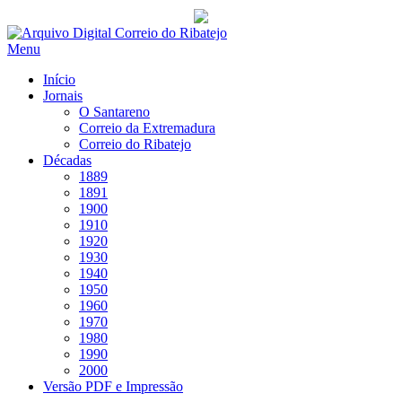
Saltar
para
Menu
conteúdo
Início
Jornais
O Santareno
Correio da Extremadura
Correio do Ribatejo
Décadas
1889
1891
1900
1910
1920
1930
1940
1950
1960
1970
1980
1990
2000
Versão PDF e Impressão