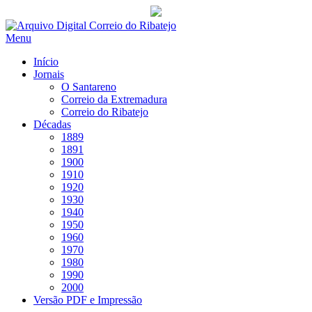
Saltar
para
Menu
conteúdo
Início
Jornais
O Santareno
Correio da Extremadura
Correio do Ribatejo
Décadas
1889
1891
1900
1910
1920
1930
1940
1950
1960
1970
1980
1990
2000
Versão PDF e Impressão