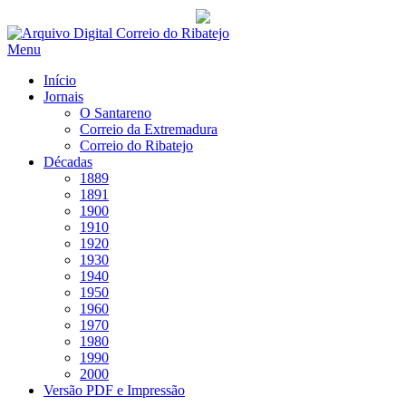
Saltar
para
Menu
conteúdo
Início
Jornais
O Santareno
Correio da Extremadura
Correio do Ribatejo
Décadas
1889
1891
1900
1910
1920
1930
1940
1950
1960
1970
1980
1990
2000
Versão PDF e Impressão