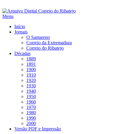
Saltar
para
Menu
conteúdo
Início
Jornais
O Santareno
Correio da Extremadura
Correio do Ribatejo
Décadas
1889
1891
1900
1910
1920
1930
1940
1950
1960
1970
1980
1990
2000
Versão PDF e Impressão