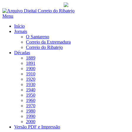
Saltar
para
Menu
conteúdo
Início
Jornais
O Santareno
Correio da Extremadura
Correio do Ribatejo
Décadas
1889
1891
1900
1910
1920
1930
1940
1950
1960
1970
1980
1990
2000
Versão PDF e Impressão