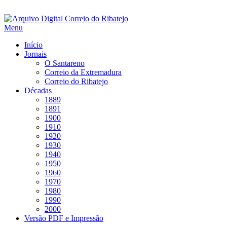
Saltar
para
Menu
conteúdo
Início
Jornais
O Santareno
Correio da Extremadura
Correio do Ribatejo
Décadas
1889
1891
1900
1910
1920
1930
1940
1950
1960
1970
1980
1990
2000
Versão PDF e Impressão