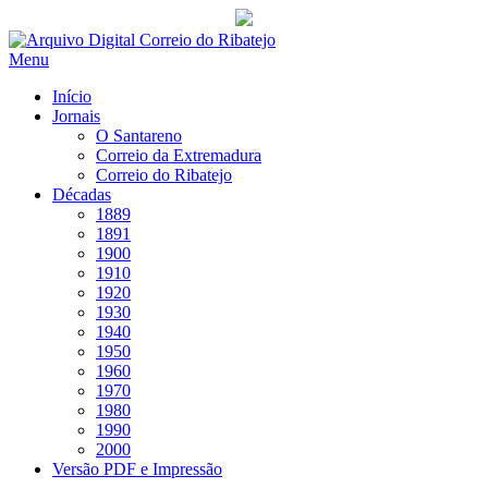
Saltar
para
Menu
conteúdo
Início
Jornais
O Santareno
Correio da Extremadura
Correio do Ribatejo
Décadas
1889
1891
1900
1910
1920
1930
1940
1950
1960
1970
1980
1990
2000
Versão PDF e Impressão