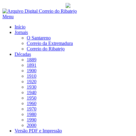
Saltar
para
Menu
conteúdo
Início
Jornais
O Santareno
Correio da Extremadura
Correio do Ribatejo
Décadas
1889
1891
1900
1910
1920
1930
1940
1950
1960
1970
1980
1990
2000
Versão PDF e Impressão