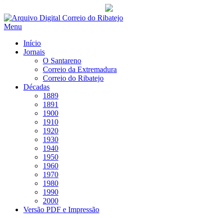
Saltar
para
Menu
conteúdo
Início
Jornais
O Santareno
Correio da Extremadura
Correio do Ribatejo
Décadas
1889
1891
1900
1910
1920
1930
1940
1950
1960
1970
1980
1990
2000
Versão PDF e Impressão