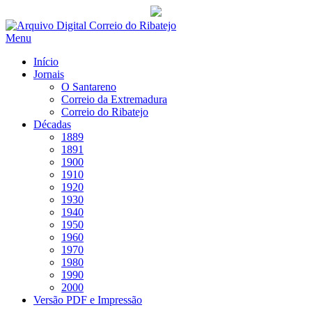
Saltar
para
Menu
conteúdo
Início
Jornais
O Santareno
Correio da Extremadura
Correio do Ribatejo
Décadas
1889
1891
1900
1910
1920
1930
1940
1950
1960
1970
1980
1990
2000
Versão PDF e Impressão