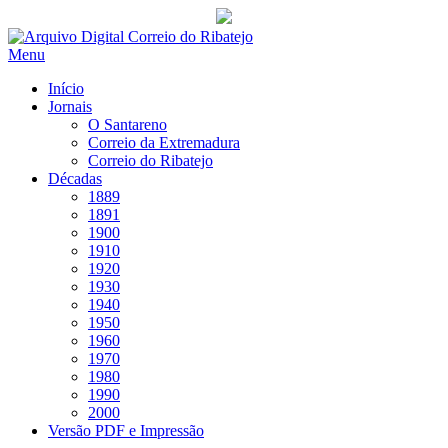
Saltar
para
Menu
conteúdo
Início
Jornais
O Santareno
Correio da Extremadura
Correio do Ribatejo
Décadas
1889
1891
1900
1910
1920
1930
1940
1950
1960
1970
1980
1990
2000
Versão PDF e Impressão