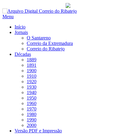
Saltar
para
Menu
conteúdo
Início
Jornais
O Santareno
Correio da Extremadura
Correio do Ribatejo
Décadas
1889
1891
1900
1910
1920
1930
1940
1950
1960
1970
1980
1990
2000
Versão PDF e Impressão