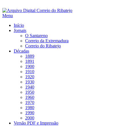
Saltar
para
Menu
conteúdo
Início
Jornais
O Santareno
Correio da Extremadura
Correio do Ribatejo
Décadas
1889
1891
1900
1910
1920
1930
1940
1950
1960
1970
1980
1990
2000
Versão PDF e Impressão