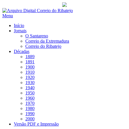
Saltar
para
Menu
conteúdo
Início
Jornais
O Santareno
Correio da Extremadura
Correio do Ribatejo
Décadas
1889
1891
1900
1910
1920
1930
1940
1950
1960
1970
1980
1990
2000
Versão PDF e Impressão