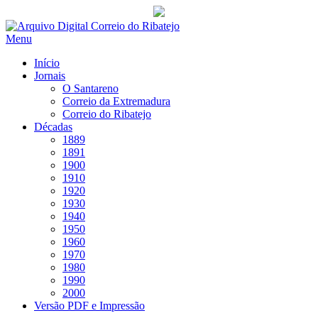
Saltar
para
Menu
conteúdo
Início
Jornais
O Santareno
Correio da Extremadura
Correio do Ribatejo
Décadas
1889
1891
1900
1910
1920
1930
1940
1950
1960
1970
1980
1990
2000
Versão PDF e Impressão