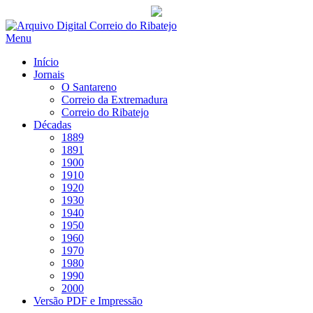
Saltar
para
Menu
conteúdo
Início
Jornais
O Santareno
Correio da Extremadura
Correio do Ribatejo
Décadas
1889
1891
1900
1910
1920
1930
1940
1950
1960
1970
1980
1990
2000
Versão PDF e Impressão