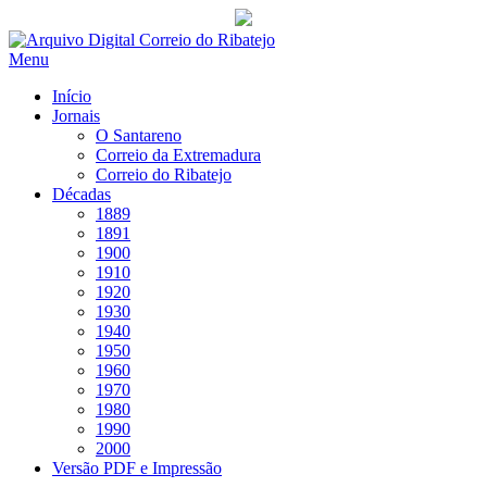
Saltar
para
Menu
conteúdo
Início
Jornais
O Santareno
Correio da Extremadura
Correio do Ribatejo
Décadas
1889
1891
1900
1910
1920
1930
1940
1950
1960
1970
1980
1990
2000
Versão PDF e Impressão