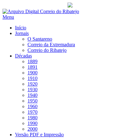
Saltar
para
Menu
conteúdo
Início
Jornais
O Santareno
Correio da Extremadura
Correio do Ribatejo
Décadas
1889
1891
1900
1910
1920
1930
1940
1950
1960
1970
1980
1990
2000
Versão PDF e Impressão