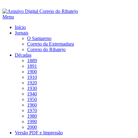
Saltar
para
Menu
conteúdo
Início
Jornais
O Santareno
Correio da Extremadura
Correio do Ribatejo
Décadas
1889
1891
1900
1910
1920
1930
1940
1950
1960
1970
1980
1990
2000
Versão PDF e Impressão