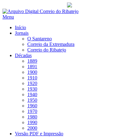
Saltar
para
Menu
conteúdo
Início
Jornais
O Santareno
Correio da Extremadura
Correio do Ribatejo
Décadas
1889
1891
1900
1910
1920
1930
1940
1950
1960
1970
1980
1990
2000
Versão PDF e Impressão