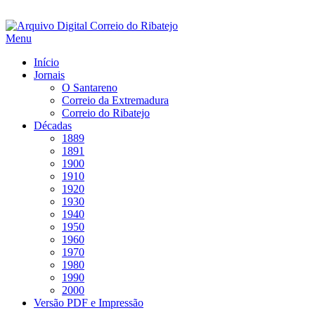
Saltar
para
Menu
conteúdo
Início
Jornais
O Santareno
Correio da Extremadura
Correio do Ribatejo
Décadas
1889
1891
1900
1910
1920
1930
1940
1950
1960
1970
1980
1990
2000
Versão PDF e Impressão