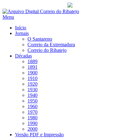
Saltar
para
Menu
conteúdo
Início
Jornais
O Santareno
Correio da Extremadura
Correio do Ribatejo
Décadas
1889
1891
1900
1910
1920
1930
1940
1950
1960
1970
1980
1990
2000
Versão PDF e Impressão