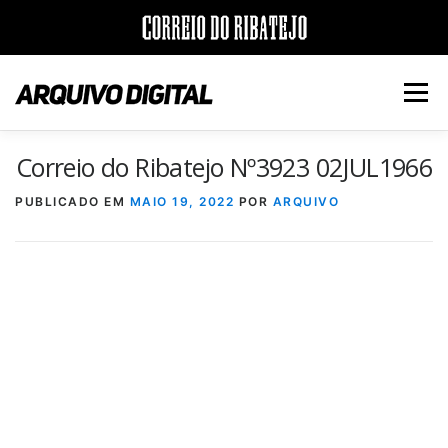
Saltar
para
Menu
conteúdo
Correio do Ribatejo Nº3923 02JUL1966
INÍCIO
JORNAIS
DÉCADAS
PUBLICADO EM
MAIO 19, 2022
POR
ARQUIVO
VERSÃO PDF E IMPRESSÃO