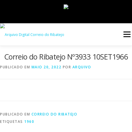
Saltar
para
Menu
conteúdo
Correio do Ribatejo Nº3933 10SET1966
INÍCIO
JORNAIS
DÉCADAS
PUBLICADO EM
MAIO 20, 2022
POR
ARQUIVO
VERSÃO PDF E IMPRESSÃO
PUBLICADO EM
CORREIO DO RIBATEJO
ETIQUETAS
1960