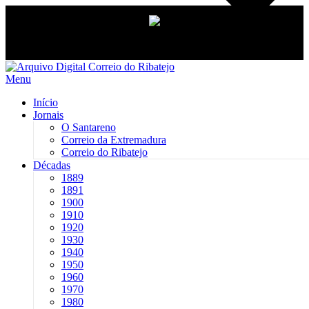
Saltar
para
Menu
conteúdo
Início
Jornais
O Santareno
Correio da Extremadura
Correio do Ribatejo
Décadas
1889
1891
1900
1910
1920
1930
1940
1950
1960
1970
1980