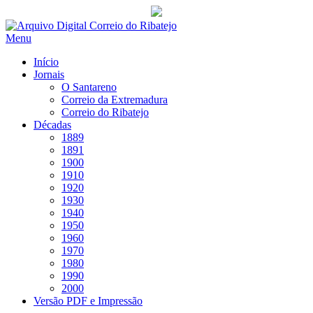
Saltar
para
Menu
conteúdo
Início
Jornais
O Santareno
Correio da Extremadura
Correio do Ribatejo
Décadas
1889
1891
1900
1910
1920
1930
1940
1950
1960
1970
1980
1990
2000
Versão PDF e Impressão