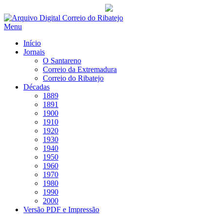
Saltar
para
Menu
conteúdo
Início
Jornais
O Santareno
Correio da Extremadura
Correio do Ribatejo
Décadas
1889
1891
1900
1910
1920
1930
1940
1950
1960
1970
1980
1990
2000
Versão PDF e Impressão