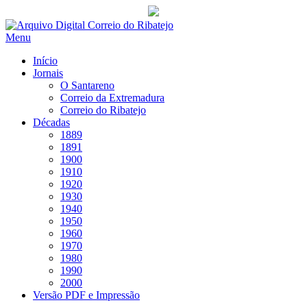
Saltar
para
Menu
conteúdo
Início
Jornais
O Santareno
Correio da Extremadura
Correio do Ribatejo
Décadas
1889
1891
1900
1910
1920
1930
1940
1950
1960
1970
1980
1990
2000
Versão PDF e Impressão