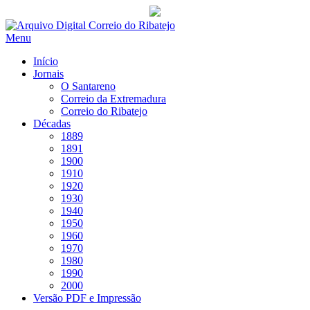
Saltar
para
Menu
conteúdo
Início
Jornais
O Santareno
Correio da Extremadura
Correio do Ribatejo
Décadas
1889
1891
1900
1910
1920
1930
1940
1950
1960
1970
1980
1990
2000
Versão PDF e Impressão