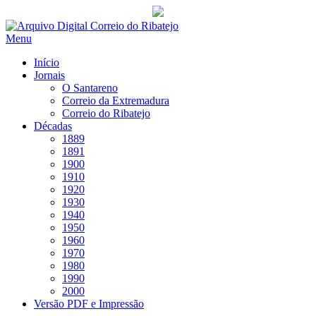
Saltar
para
Menu
conteúdo
Início
Jornais
O Santareno
Correio da Extremadura
Correio do Ribatejo
Décadas
1889
1891
1900
1910
1920
1930
1940
1950
1960
1970
1980
1990
2000
Versão PDF e Impressão