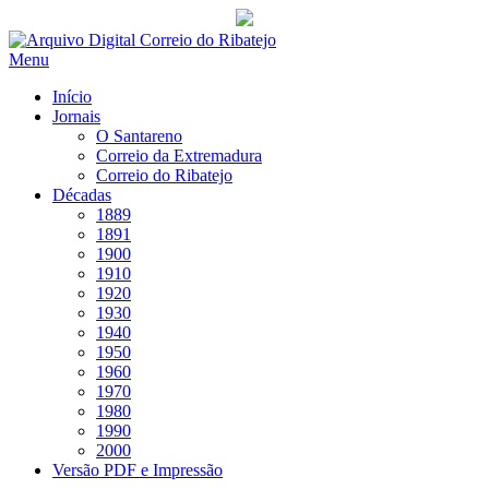
Saltar
para
Menu
conteúdo
Início
Jornais
O Santareno
Correio da Extremadura
Correio do Ribatejo
Décadas
1889
1891
1900
1910
1920
1930
1940
1950
1960
1970
1980
1990
2000
Versão PDF e Impressão