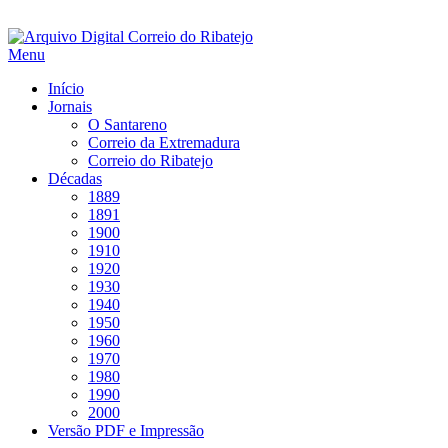
Saltar
para
Menu
conteúdo
Início
Jornais
O Santareno
Correio da Extremadura
Correio do Ribatejo
Décadas
1889
1891
1900
1910
1920
1930
1940
1950
1960
1970
1980
1990
2000
Versão PDF e Impressão