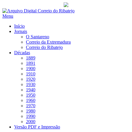
Saltar
para
Menu
conteúdo
Início
Jornais
O Santareno
Correio da Extremadura
Correio do Ribatejo
Décadas
1889
1891
1900
1910
1920
1930
1940
1950
1960
1970
1980
1990
2000
Versão PDF e Impressão