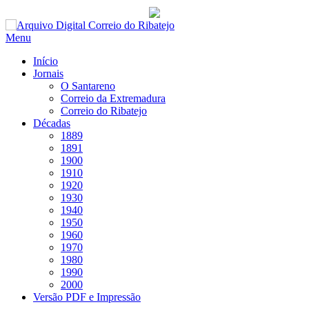
Saltar
para
Menu
conteúdo
Início
Jornais
O Santareno
Correio da Extremadura
Correio do Ribatejo
Décadas
1889
1891
1900
1910
1920
1930
1940
1950
1960
1970
1980
1990
2000
Versão PDF e Impressão