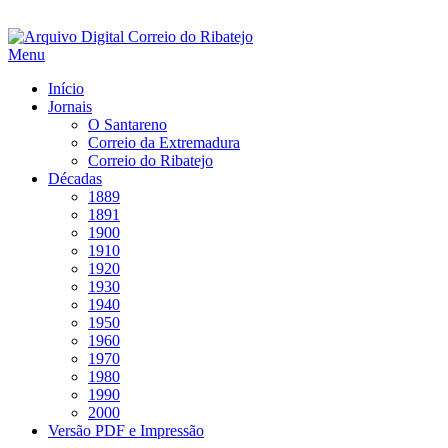
Saltar
para
Menu
conteúdo
Início
Jornais
O Santareno
Correio da Extremadura
Correio do Ribatejo
Décadas
1889
1891
1900
1910
1920
1930
1940
1950
1960
1970
1980
1990
2000
Versão PDF e Impressão