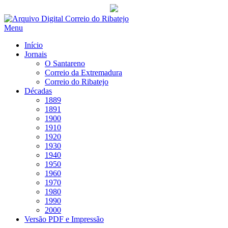
Saltar
para
Menu
conteúdo
Início
Jornais
O Santareno
Correio da Extremadura
Correio do Ribatejo
Décadas
1889
1891
1900
1910
1920
1930
1940
1950
1960
1970
1980
1990
2000
Versão PDF e Impressão